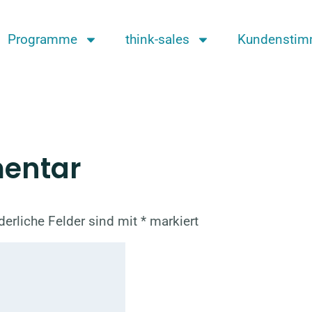
Programme
think-sales
Kundensti
mentar
derliche Felder sind mit
*
markiert