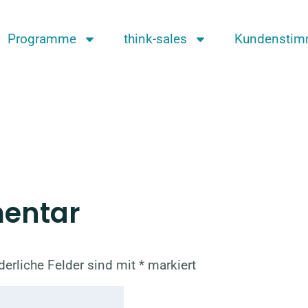
Programme
think-sales
Kundensti
mentar
derliche Felder sind mit
*
markiert