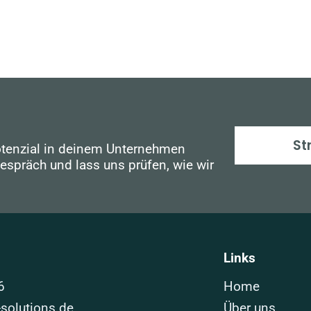
St
otenzial in deinem Unternehmen
Gespräch und lass uns prüfen, wie wir
Links
6
Home
solutions.de
Über uns